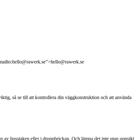
f=”mailto:hello@rawerk.se”>hello@rawerk.se
ktig, så se till att kontrollera din väggkonstruktion och att använda
en av ljusstaken eller i droppbrickan. Och lämna det inte utan uppsikt