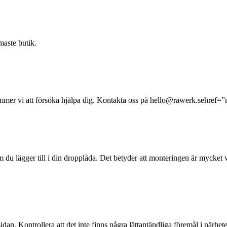
rmaste butik.
 kommer vi att försöka hjälpa dig. Kontakta oss på hello@rawerk.sehre
m du lägger till i din dropplåda. Det betyder att monteringen är mycket vi
an. Kontrollera att det inte finns några lättantändliga föremål i närhet