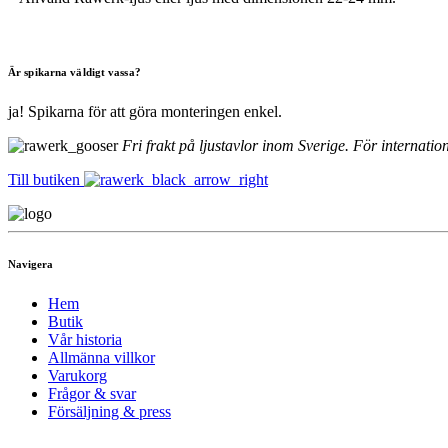
Är spikarna väldigt vassa?
ja! Spikarna för att göra monteringen enkel.
Fri frakt på ljustavlor inom Sverige. För internation
Till butiken
Navigera
Hem
Butik
Vår historia
Allmänna villkor
Varukorg
Frågor & svar
Försäljning & press