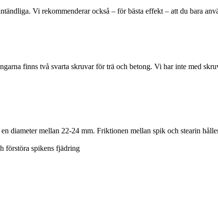
antändliga. Vi rekommenderar också – för bästa effekt – att du bara använ
garna finns två svarta skruvar för trä och betong. Vi har inte med skruv
en diameter mellan 22-24 mm. Friktionen mellan spik och stearin håller 
h förstöra spikens fjädring