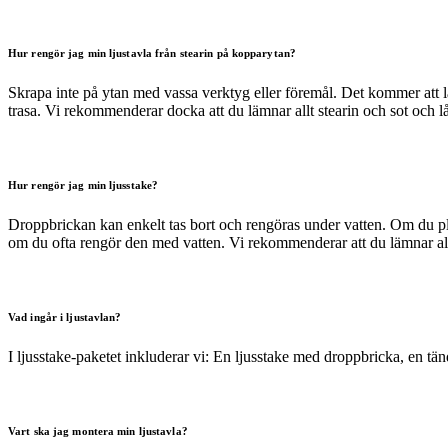
Hur rengör jag min ljustavla från stearin på kopparytan?
Skrapa inte på ytan med vassa verktyg eller föremål. Det kommer att l
trasa. Vi rekommenderar docka att du lämnar allt stearin och sot och lå
Hur rengör jag min ljusstake?
Droppbrickan kan enkelt tas bort och rengöras under vatten. Om du pla
om du ofta rengör den med vatten. Vi rekommenderar att du lämnar allt 
Vad ingår i ljustavlan?
I ljusstake-paketet inkluderar vi: En ljusstake med droppbricka, en tänd
Vart ska jag montera min ljustavla?