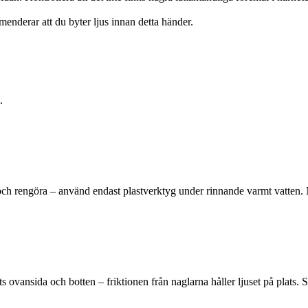
menderar att du byter ljus innan detta händer.
.
och rengöra – använd endast plastverktyg under rinnande varmt vatten. Nä
ansida och botten – friktionen från naglarna håller ljuset på plats. Se til