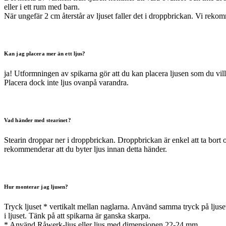
eller i ett rum med barn.
När ungefär 2 cm återstår av ljuset faller det i droppbrickan. Vi rekom
Kan jag placera mer än ett ljus?
ja! Utformningen av spikarna gör att du kan placera ljusen som du vill
Placera dock inte ljus ovanpå varandra.
Vad händer med stearinet?
Stearin droppar ner i droppbrickan. Droppbrickan är enkel att ta bort 
rekommenderar att du byter ljus innan detta händer.
Hur monterar jag ljusen?
Tryck ljuset * vertikalt mellan naglarna. Använd samma tryck på ljusets ov
i ljuset. Tänk på att spikarna är ganska skarpa.
* Använd Råwerk-ljus eller ljus med dimensionen 22-24 mm.