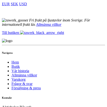
EUR
SEK
USD
Fri frakt på ljustavlor inom Sverige. För
internationell frakt läs
Allmänna villkor
Till butiken
Navigera
Hem
Butik
Vår historia
Allmänna villkor
Varukorg
Frågor & svar
Försäljning & press
Kontakt